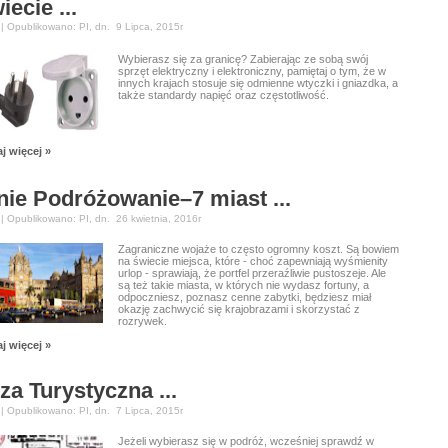
iecie ...
 | Opublikowano: PI, dn. 9 Lipca, 2015r
Wybierasz się za granicę? Zabierając ze sobą swój
sprzęt elektryczny i elektroniczny, pamiętaj o tym, że w
innych krajach stosuje się odmienne wtyczki i gniazdka, a
także standardy napięć oraz częstotliwość.
j więcej »
nie Podróżowanie–7 miast ...
 | Opublikowano: PI, dn. 26 kwietnia, 2016r
Zagraniczne wojaże to często ogromny koszt. Są bowiem
na świecie miejsca, które - choć zapewniają wyśmienity
urlop - sprawiają, że portfel przeraźliwie pustoszeje. Ale
są też takie miasta, w których nie wydasz fortuny, a
odpoczniesz, poznasz cenne zabytki, będziesz miał
okazję zachwycić się krajobrazami i skorzystać z
rozrywek.
j więcej »
za Turystyczna ...
 | Opublikowano: PI, dn. 7 Lipca, 2015r
Jeżeli wybierasz się w podróż, wcześniej sprawdź w