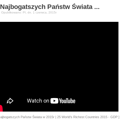
 Najbogatszych Państw Świata ...
| Opublikowano: PI, dn. 1 czerwca, 2015r
Najbogatszych Państw Świata w 2015r | 25 World's Richest Countries 2015 - GDP
]