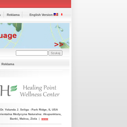
a
Reklama
English Version
Reklama
Dr. Yolanda J. Seliga - Park Ridge, IL USA
ientalna Medycyna Naturalna: Akupunktura,
Banki, Maksa, Ziola
|
www
.........................................................................