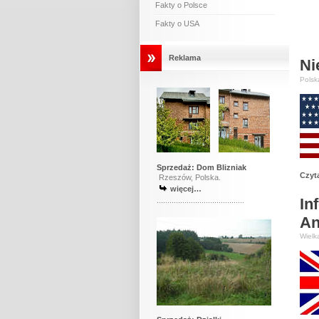
Fakty o Polsce
Fakty o USA
Reklama
Ni
Polsk
Sprzedaż:
Dom Blizniak
Czyta
Rzeszów, Polska.
więcej…
In
.........................................
Ang
Wielk