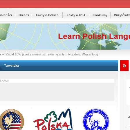
ualności
Biznes
Fakty o Polsce
Fakty o USA
Konkursy
Wizytówk
a »
Rabat 10% jeżeli zamieścisz reklamę w tym tygodniu. Więcej
tutaj
.
Turystyka
LAMA:
Or
...