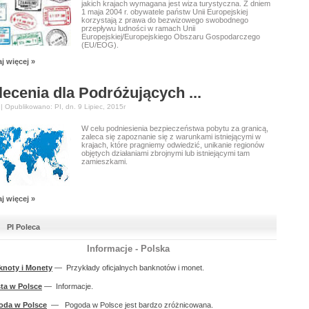
jakich krajach wymagana jest wiza turystyczna. Z dniem
1 maja 2004 r. obywatele państw Unii Europejskiej
korzystają z prawa do bezwizowego swobodnego
przepływu ludności w ramach Unii
Europejskiej/Europejskiego Obszaru Gospodarczego
(EU/EOG).
j więcej »
lecenia dla Podróżujących ...
 | Opublikowano: PI, dn. 9 Lipiec, 2015r
W celu podniesienia bezpieczeństwa pobytu za granicą,
zaleca się zapoznanie się z warunkami istniejącymi w
krajach, które pragniemy odwiedzić, unikanie regionów
objętych działaniami zbrojnymi lub istniejącymi tam
zamieszkami.
j więcej »
PI Poleca
Informacje - Polska
knoty i Monety
— Przykłady oficjalnych banknotów i monet.
ta w Polsce
— Informacje.
oda w Polsce
— Pogoda w Polsce jest bardzo zróżnicowana.