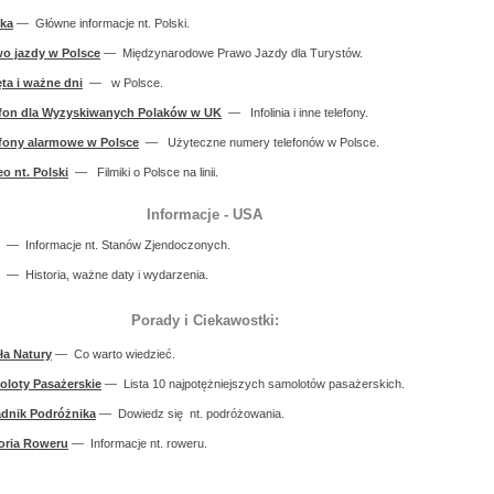
ska
— Główne informacje nt. Polski.
o jazdy w Polsce
— Międzynarodowe Prawo Jazdy dla Turystów.
ta i ważne dni
— w Polsce.
efon dla Wyzyskiwanych Polaków w UK
— Infolinia i inne telefony.
fony alarmowe w Polsce
— Użyteczne numery telefonów w Polsce.
o nt. Polski
— Filmiki o Polsce na linii.
Informacje - USA
— Informacje nt. Stanów Zjendoczonych.
— Historia, ważne daty i wydarzenia.
Porady i Ciekawostki:
ła Natury
— Co warto wiedzieć.
loty Pasażerskie
— Lista 10 najpotężniejszych samolotów pasażerskich.
adnik Podróżnika
— Dowiedz się nt. podróżowania.
oria Roweru
— Informacje nt. roweru.