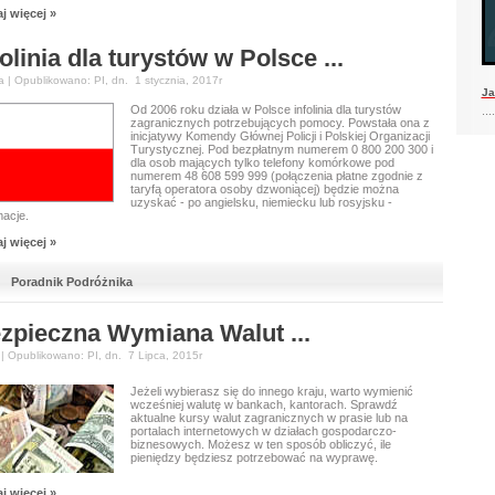
j więcej »
folinia dla turystów w Polsce ...
a | Opublikowano: PI, dn. 1 stycznia, 2017r
Ja
Od 2006 roku działa w Polsce infolinia dla turystów
....
zagranicznych potrzebujących pomocy. Powstała ona z
inicjatywy Komendy Głównej Policji i Polskiej Organizacji
Turystycznej. Pod bezpłatnym numerem 0 800 200 300 i
dla osob mających tylko telefony komórkowe pod
numerem 48 608 599 999 (połączenia płatne zgodnie z
taryfą operatora osoby dzwoniącej) będzie można
uzyskać - po angielsku, niemiecku lub rosyjsku -
macje.
j więcej »
Poradnik Podróżnika
zpieczna Wymiana Walut ...
 | Opublikowano: PI, dn. 7 Lipca, 2015r
Jeżeli wybierasz się do innego kraju, warto wymienić
wcześniej walutę w bankach, kantorach. Sprawdź
aktualne kursy walut zagranicznych w prasie lub na
portalach internetowych w działach gospodarczo-
biznesowych. Możesz w ten sposób obliczyć, ile
pieniędzy będziesz potrzebować na wyprawę.
j więcej »