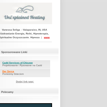
Vanessa Seliga - Valaparaiso, IN, USA
Uzdrawianie Energia, Reiki, Hipnoterapia,
Spiritualne Oczyszczanie. Hipnoza
|
www
.........................................................................
Sponsorowane Linki
Cadd Services of Chicago
Projektowanie i Rysowanie na Cadd
Dar Serca
Pomóżmy Dzieciom
Dodaj link tutaj
Polecamy