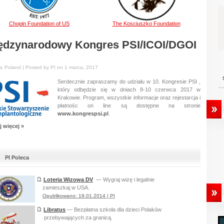
Chopin Foundation of US
The Kosciuszko Foundation
ędzynarodowy Kongres PSI/ICOI/DGOI
, Poland | Posted by PI on 1 marca, 2017
Serdecznie zapraszamy do udziału w 10. Kongresie PSI ,
...
który odbędzie się w dniach 8-10 czerwca 2017 w
Krakowie. Program, wszystkie informacje oraz rejestarcja i
płatnośc on line są dostępne na stronie
www.kongrespsi.pl
.
j więcej »
PI Poleca
Loteria Wizowa DV
— Wygraj wizę i legalnie
zamieszkaj w USA.
Opublikowano: 19.01.2014 | PI
Libratus
— Bezpłatna szkoła dla dzieci Polaków
przebywających za granicą.