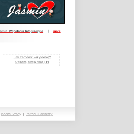
|
smin Wspolnota Integracyjna
more
.....................................................
Jak zamówić wizytowkę?
Ogłaszaj swoją firmę |
PI
|
Indeks Strony
|
Patroni i Partnerzy