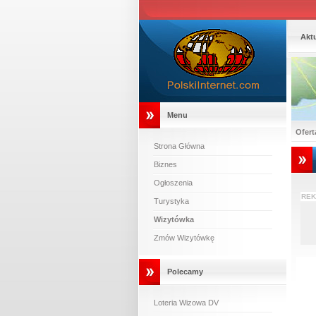
Akt
Menu
Ofert
Strona Główna
Biznes
Ogłoszenia
REK
Turystyka
Wizytówka
Zmów Wizytówkę
Polecamy
Loteria Wizowa DV