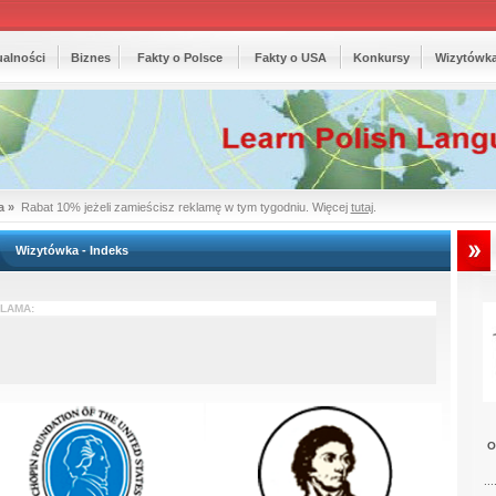
ualności
Biznes
Fakty o Polsce
Fakty o USA
Konkursy
Wizytówk
a »
Rabat 10% jeżeli zamieścisz reklamę w tym tygodniu. Więcej
tutaj
.
Wizytówka - Indeks
LAMA:
Or
...