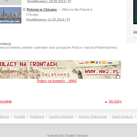
Opublikowano: 19.05.2014 | PI
Polonia w Chicago
— Witryna dla Polonii w
Chicago.
Opublikowano: 11.05.2014 | PI
Ja
....
dakcji:
szechniamy polskie i polonijne oraz przyjazne Polsce i naszej Polonii biznesy.
Polacy na frontach - WW2
rzednia
Do Góry
Stronę
|
Kontakt
|
Redakcja
|
Zamów Reklamę
|
Zamów Ogłoszenie
|
Zgłoś Konkurs
Inne języki:
English Version