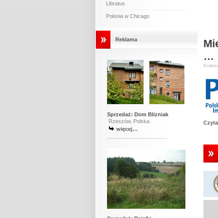
Libratus
Polonia w Chicago
Reklama
Mi
…
Krakow
Sprzedaż:
Dom Blizniak
Rzeszów, Polska.
Czyta
więcej…
.........................................