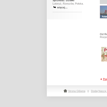
Sprzedaż: Działki
Lutoryż, Rzeszów, Polska.
więcej…
.........................................
Od Re
Rozpow
Pop
Strona Główna
||
Dodaj Naszą 