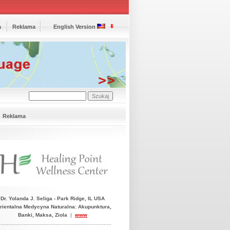
a
Reklama
English Version
Reklama
Dr. Yolanda J. Seliga - Park Ridge, IL USA
ientalna Medycyna Naturalna: Akupunktura,
Banki, Maksa, Ziola
|
www
.........................................................................