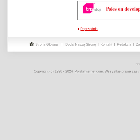
Poprzednia
Strona Główna
||
Dodaj Naszą Stronę
|
Kontakt
|
Redakcja
|
Za
Inn
Copyright (c) 1998 - 2024
PolskiInternet.com
. Wszystkie prawa zast