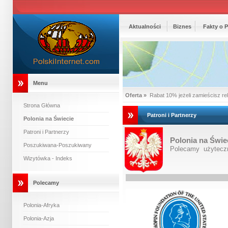
Aktualności
Biznes
Fakty o 
Menu
Oferta »
Rabat 10% jeżeli zamieścisz re
Strona Główna
Patroni i Partnerzy
Polonia na Świecie
Patroni i Partnerzy
Polonia na Świe
Poszukiwana-Poszukiwany
Polecamy użyteczn
Wizytówka - Indeks
Polecamy
Polonia-Afryka
Polonia-Azja