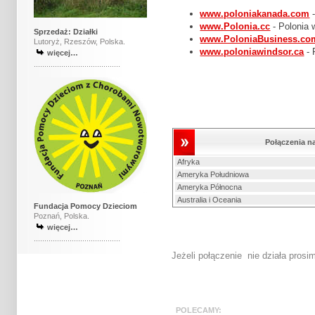
www.poloniakanada.com
-
www.Polonia.cc
- Polonia
Sprzedaż: Działki
www.PoloniaBusiness.co
Lutoryż, Rzeszów, Polska.
www.poloniawindsor.ca
- 
więcej…
.........................................
Połączenia 
Afryka
Ameryka Południowa
Ameryka Północna
Australia i Oceania
Fundacja Pomocy Dzieciom
Poznań, Polska.
więcej…
.........................................
Jeżeli połączenie nie działa pros
POLECA