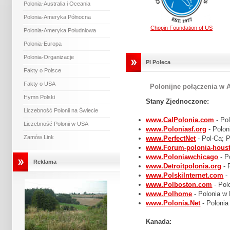
Polonia-Australia i Oceania
Polonia-Ameryka Północna
Chopin Foundation of US
Polonia-Ameryka Południowa
Polonia-Europa
Polonia-Organizacje
PI Poleca
Fakty o Polsce
Fakty o USA
Polonijne połączenia w 
Hymn Polski
Stany Zjednoczone:
Liczebność Polonii na Świecie
www.CalPolonia.com
- Pol
Liczebność Polonii w USA
www.Poloniasf.org
- Polon
Zamów Link
www.PerfectNet
- Pol-Ca; 
www.Forum-polonia-hous
www.Poloniawchicago
- P
Reklama
www.Detroitpolonia.org
- 
www.PolskiInternet.com
-
www.Polboston.com
- Po
www.Polhome
- Polonia w
www.Polonia.Net
- Poloni
Kanada: