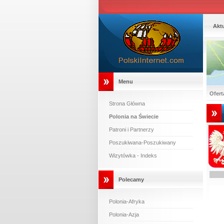
Akt
Menu
Ofert
Strona Główna
Polonia na Świecie
Patroni i Partnerzy
Poszukiwana-Poszukiwany
Wizytówka - Indeks
Polecamy
Polonia-Afryka
Polonia-Azja