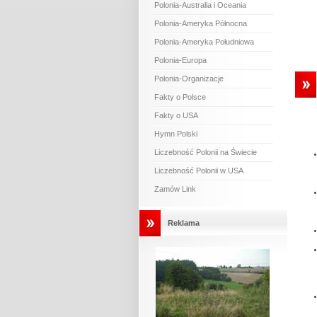
Polonia-Australia i Oceania
Polonia-Ameryka Północna
Polonia-Ameryka Południowa
Polonia-Europa
Polonia-Organizacje
Fakty o Polsce
Fakty o USA
Hymn Polski
Liczebność Polonii na Świecie
Liczebność Polonii w USA
Zamów Link
Reklama