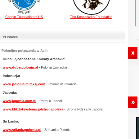
Chopin Foundation of US
The Kosciuszko Foundation
PI Poleca
...
Polonijne połączenia w Azji:
Dubai, Zjednoczone Emiraty Arabskie:
www.dubaipolonia.pl
- Polonia Emiracka
Indonezja:
www.polonia.mirexsj.com
- Polonia w Jakarcie
Japonia:
www.japonia.com.pl
- Portal o Japonii
www.klikdotsystems.jp/stronapolska
- Strona Polska w Japonii
Sri Lanka:
www.srilankapolonia.pl
- Sri Lanka Polonia