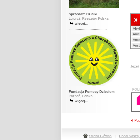
Sprzedaż: Działki
Lutoryż, Rzeszów, Polska.
więcej…
.........................................
Afry
Amer
Amer
Aust
Jeżeli
Fundacja Pomocy Dzieciom
Poznań, Polska.
więcej…
.........................................
Pop
Strona Główna
||
Dodaj Naszą 