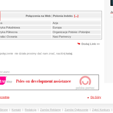
J
Połączenia na Web
|
Polonia Indeks
[...]
...
ka
Azja
yka Południowa
Europa
yka Północna
Organizacje Polskie i Polonijne
ralia i Oceania
Nasi Partnerzy
Dodaj Link >>
 połączenie nie działa prosimy dać nam znać, naciśnij
tutaj
.
POLECAMY:
rzednia
Do Góry
Stronę
|
Kontakt
|
Redakcja
|
Zamów Reklamę
|
Zamów Ogłoszenie
|
Zgłoś Konkurs