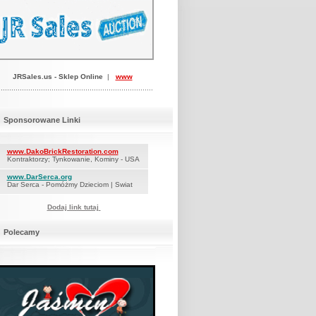
JRSales.us -
Sklep Online
|
www
.........................................................................
Sponsorowane Linki
www.DakoBrickRestoration.com
Kontraktorzy; Tynkowanie, Kominy - USA
www.DarSerca.org
Dar Serca - Pomóżmy Dzieciom | Swiat
Dodaj link tutaj
Polecamy