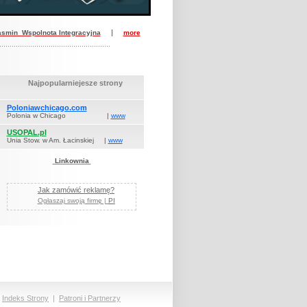
|
asmin Wspolnota Integracyjna
more
......................................................
Najpopularniejesze strony
Poloniawchicago.com
Polonia w Chicago
|
www
USOPAL.pl
Unia Stow. w Am. Łacinskiej
|
www
Linkownia
Jak zamówić reklamę?
Ogłaszaj swoją firmę |
PI
|
Indeks Strony
|
Patroni i Partnerzy