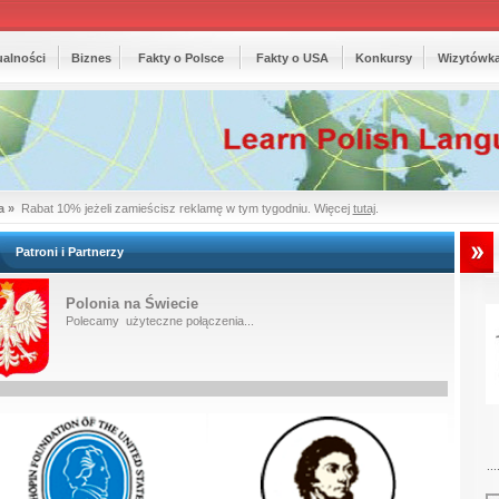
ualności
Biznes
Fakty o Polsce
Fakty o USA
Konkursy
Wizytówk
a »
Rabat 10% jeżeli zamieścisz reklamę w tym tygodniu. Więcej
tutaj
.
Patroni i Partnerzy
Polonia na Świecie
Polecamy użyteczne połączenia...
...