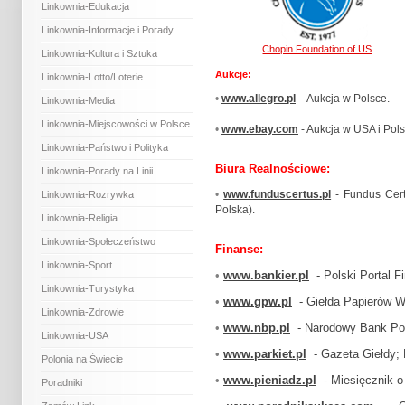
Linkownia-Edukacja
Linkownia-Informacje i Porady
Chopin Foundation of US
Linkownia-Kultura i Sztuka
Aukcje:
Linkownia-Lotto/Loterie
•
www.allegro.pl
- Aukcja w Polsce.
Linkownia-Media
Linkownia-Miejscowości w Polsce
•
www.ebay.com
- Aukcja w USA i Pols
Linkownia-Państwo i Polityka
Biura Realnościowe:
Linkownia-Porady na Linii
•
www.funduscertus.pl
- Fundus Cert
Linkownia-Rozrywka
Polska).
Linkownia-Religia
Linkownia-Społeczeństwo
Finanse:
Linkownia-Sport
•
www.bankier.pl
- Polski Portal F
Linkownia-Turystyka
•
www.gpw.pl
- Giełda Papierów W
Linkownia-Zdrowie
•
www.nbp.pl
- Narodowy Bank Pol
Linkownia-USA
•
www.parkiet.pl
- Gazeta Giełdy;
Polonia na Świecie
•
www.pieniadz.pl
- Miesięcznik o
Poradniki