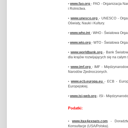
•
www.fao.org
- FAO - Organizacja N
i Rolnictwa.
•
www.unesco.org
- UNESCO - Orga
Oświaty, Nauki i Kultury.
•
www.who.int
- WHO - Światowa Organ
•
www.wto.org
- WTO - Światowa Orga
•
www.worldbank.org
- Bank Światow
dla krajów rozwijających się na całym 
•
www.imf.org
- IMF - Międzynarodo
Narodów Zjednoczonych.
•
www.ecb.europa.eu
- ECB - Europ
Europejskiej.
•
www.isi-web.org
- ISI - Międzynarodo
Podatki:
•
www.itax4expats.com
- Doradztw
Konsultacje (USA/Polska).