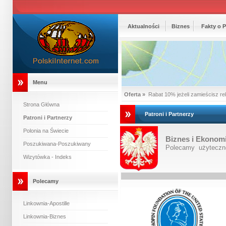
Aktualności
Biznes
Fakty o 
Menu
Oferta »
Rabat 10% jeżeli zamieścisz re
Strona Główna
Patroni i Partnerzy
Patroni i Partnerzy
Polonia na Świecie
Biznes i Ekonom
Poszukiwana-Poszukiwany
Polecamy użyteczne
Wizytówka - Indeks
Polecamy
Linkownia-Apostille
Linkownia-Biznes