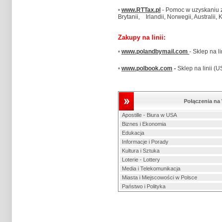
•
www.RTTax.pl
- Pomoc w uzyskaniu z
Brytanii, Irlandii, Norwegii, Australii,
Zakupy na linii:
•
www.polandbymail.com
- Sklep na li
•
www.polbook.com
-
Sklep na linii (U
Połączenia n
Apostille - Biura w USA
Biznes i Ekonomia
Edukacja
Informacje i Porady
Kultura i Sztuka
Loterie - Lottery
Media i Telekomunikacja
Miasta i Miejscowości w Polsce
Państwo i Polityka