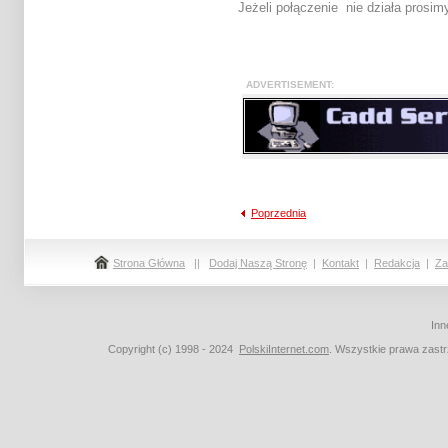
Jeżeli połączenie nie działa prosi
ADVERTISE
Poprzednia
Strona Główna
||
Dodaj Naszą Stronę
|
Kontakt
|
Redakcja
|
Za
Inn
Copyright (c) 1998 - 2024
PolskiInternet.com
. Wszystkie prawa zast