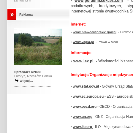
•
www.poradniksukces.com
- Co
Zamów Link
podatkowych, kredytowych, st
internetowej stronie dwutygodnika 
Reklama
Internet:
•
www.prawoautorskie.gov.pl
-
Prawno a
•
www.vagla.pl
-
Prawo w sieci.
Informacje:
•
www.lex.pl
-
Wiadomości biznesow
Sprzedaż: Działki
Instytucje/Organizacje międzyna
Lutoryż, Rzeszów, Polska.
więcej…
.........................................
•
www.stat.gov.pl
- Główny Urząd Staty
•
www.ec.europa.eu
- ESS - Europejsk
•
www.oecd.org
- OECD - Organizacja
•
www.un.org
- ONZ - Organizacja Na
•
www.ilo.org
- ILO - Międzynarodowa 