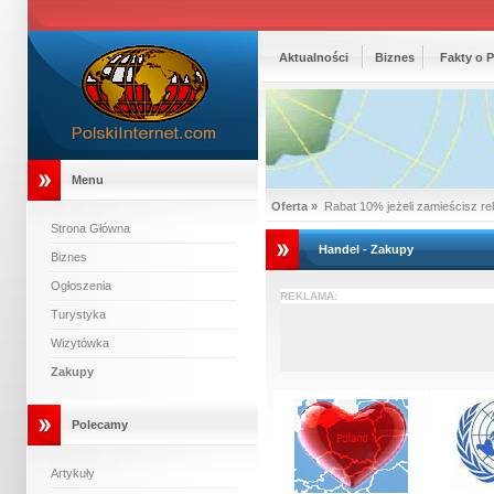
Aktualności
Biznes
Fakty o 
Menu
Oferta »
Rabat 10% jeżeli zamieścisz re
Strona Główna
Handel - Zakupy
Biznes
Ogłoszenia
REKLAMA:
Turystyka
Wizytówka
Zakupy
Polecamy
Artykuły