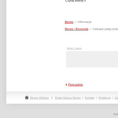
Czytaj więcej »
Biznes
— Informacje.
Biznes i Ekonomia
— Ciekawe połączenia
REKLA
Poprzednia
Strona Główna
||
Dodaj Naszą Stronę
|
Kontakt
|
Redakcja
|
Za
Inn