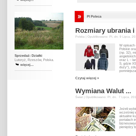
.........................................
PI Poleca
Rozmiary ubrania i 
Polska | Opublikowano: PI, dn. 9 Lipca, 20
W opisach 
Polskie or
(np. 32), 
Sprzedaż: Działki
angielskich
Lutoryż, Rzeszów, Polska.
oraz L – la
S, gdzie XS
więcej…
duży”), zd
.........................................
pomniejsza
Czytaj więcej »
Wymiana Walut ...
Świat | Opublikowano: PI, dn. 7 Lipca, 20
Jeżeli wybi
wcześniej 
aktualne k
portalach 
biznesowyc
pieniędzy 