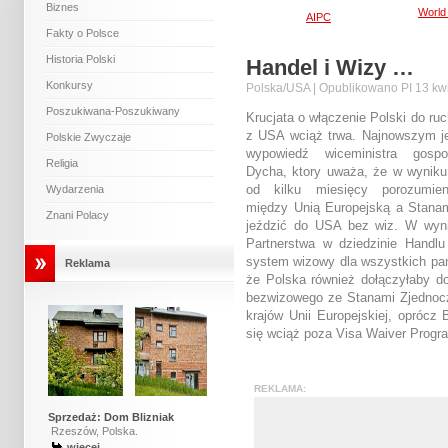
Biznes
World
AIPC
Fakty o Polsce
Historia Polski
Handel i Wizy …
Konkursy
Polska/USA | Opublikowano PI 13 kwi
Poszukiwana-Poszukiwany
Krucjata o włączenie Polski do r
z USA wciąż trwa. Najnowszym je
Polskie Zwyczaje
wypowiedź wiceministra gospo
Religia
Dycha, ktory uważa, że w wynik
od kilku miesięcy porozumie
Wydarzenia
między Unią Europejską a Stana
Znani Polacy
jeździć do USA bez wiz. W wyni
Partnerstwa w dziedzinie Handlu
system wizowy dla wszystkich pań
Reklama
że Polska również dołączyłaby do
bezwizowego ze Stanami Zjednocz
krajów Unii Europejskiej, oprócz 
się wciąż poza Visa Waiver Prog
REKLAMA:
Sprzedaż:
Dom Blizniak
Rzeszów, Polska.
więcej…